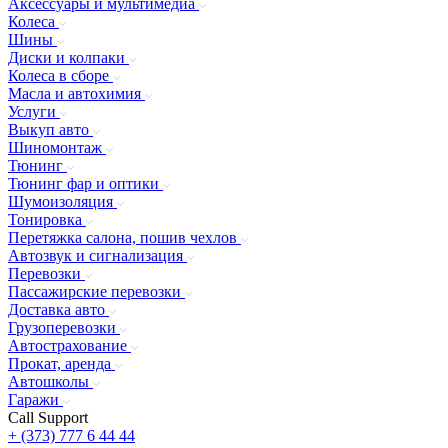
Аксессуары и мультимедиа
Колеса
Шины
Диски и колпаки
Колеса в сборе
Масла и автохимия
Услуги
Выкуп авто
Шиномонтаж
Тюнинг
Тюнинг фар и оптики
Шумоизоляция
Тонировка
Перетяжка салона, пошив чехлов
Автозвук и сигнализация
Перевозки
Пассажирские перевозки
Доставка авто
Грузоперевозки
Автострахование
Прокат, аренда
Автошколы
Гаражи
Call Support
+ (373) 777 6 44 44