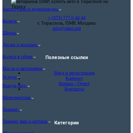
Аксессуары и мультимедиа
+ (373) 777 6 44 44
Колеса
г. Тирасполь, ПМР, Молдова
info@niket.md
Шины
Диски и колпаки
Колеса в сборе
Полезные ссылки
Масла и автохимия
Вход и регистрация
Услуги
Кабинет
Вопрос / Ответ
Выкуп авто
Контакты
Шиномонтаж
Тюнинг
Тюнинг фар и оптики
Категории