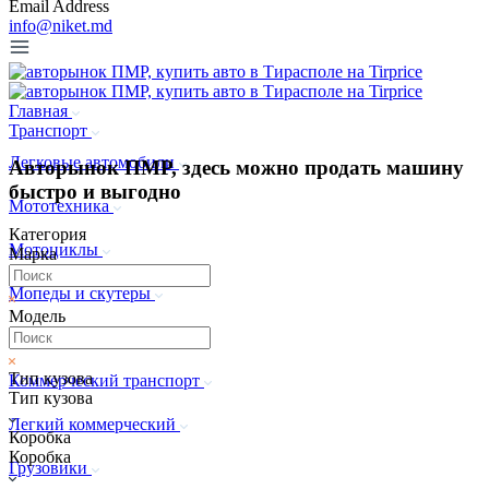
Email Address
info@niket.md
Главная
Транспорт
Легковые автомобили
Авторынок ПМР, здесь можно продать машину
быстро и выгодно
Мототехника
Категория
Мотоциклы
Марка
Мопеды и скутеры
Модель
Квадроциклы
Тип кузова
Коммерческий транспорт
Тип кузова
Легкий коммерческий
Коробка
Коробка
Грузовики