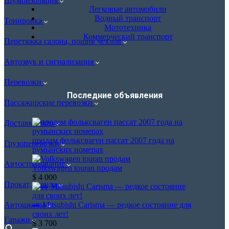
Шумоизоляция
Легковые автомобили
Водный транспорт
Тонировка
Мототехника
Коммерческий транспорт
Перетяжка салона, пошив чехлов
Автозвук и сигнализация
Перевозки
Последние объявления​
Пассажирские перевозки
Доставка авто
продам фольксваген пассат 2007 года на
Грузоперевозки
румынских номерах
Автострахование
Volkswagen touran продам
$ 4 000
Прокат, аренда
🚗 Mitsubishi Carisma — редкое состояние для
Автошколы
своих лет!
Гаражи
$ 3 700