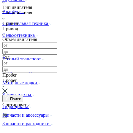
Тип двигателя
Автобусы
Тип двигателя
Привод
Строительная техника
Привод
Сельхозтехника
Объем двигателя
Спецтехника
Год
Водный транспорт
Надувные лодки
Пробег
Пробег
Моторные лодки
Катера и яхты
Поиск
Сортировать:
Гидроциклы
Запчасти и аксессуары
Запчасти и расходники