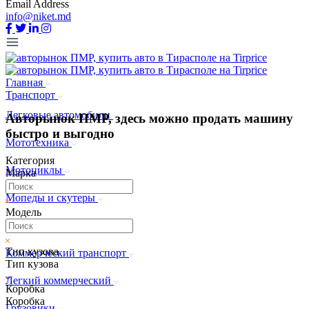
Email Address
info@niket.md
Главная
Транспорт
Легковые автомобили
Авторынок ПМР, здесь можно продать машину
быстро и выгодно
Мототехника
Категория
Мотоциклы
Марка
Мопеды и скутеры
Модель
Квадроциклы
Тип кузова
Коммерческий транспорт
Тип кузова
Легкий коммерческий
Коробка
Коробка
Грузовики