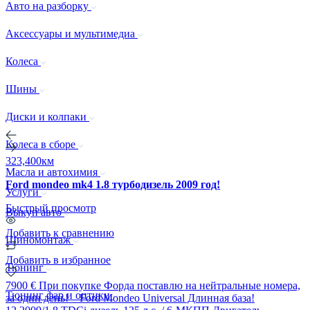
Авто на разборку
Аксессуары и мультимедиа
Колеса
Шины
Диски и колпаки
Колеса в сборе
323,400км
Масла и автохимия
Ford mondeo mk4 1.8 турбодизель 2009 год!
Услуги
Быстрый просмотр
Выкуп авто
Добавить к сравнению
Шиномонтаж
Добавить в избранное
Тюнинг
7900 € При покупке Форда поставлю на нейтральные номера,
Тюнинг фар и оптики
за один день! Ford Mondeo Universal Длинная база!