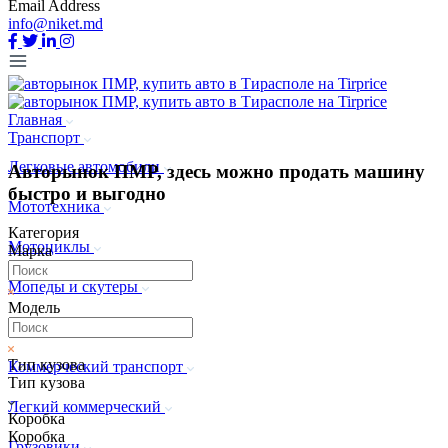
Email Address
info@niket.md
Главная
Транспорт
Легковые автомобили
Авторынок ПМР, здесь можно продать машину
быстро и выгодно
Мототехника
Категория
Мотоциклы
Марка
Мопеды и скутеры
Модель
Квадроциклы
Тип кузова
Коммерческий транспорт
Тип кузова
Легкий коммерческий
Коробка
Коробка
Грузовики