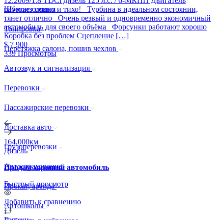
12.2009/1.8 TDCi дизель 125 л.с. / 6-МКПП Двигатель
работает ровно и тихо! Турбина в идеальном состоянии,
Шумоизоляция
тянет отлично Очень резвый и одновременно экономичный
автомобиль для своего объёма Форсунки работают хорошо
Тонировка
Коробка без проблем Сцепление […]
$ 7 900
Перетяжка салона, пошив чехлов
339 Просмотры
Автозвук и сигнализация
Перевозки
Пассажирские перевозки
Доставка авто
164,000км
Грузоперевозки
Дизель
Автострахование
Продам хороший автомобиль
Быстрый просмотр
Прокат, аренда
Добавить к сравнению
Автошколы
Гаражи