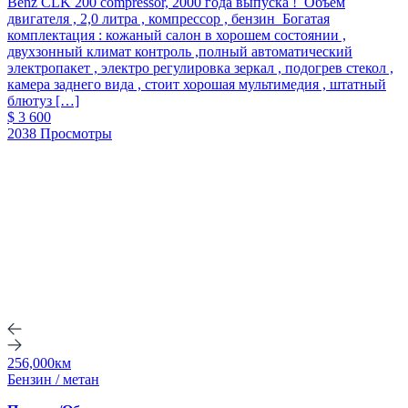
Benz CLK 200 compressor, 2000 года выпуска ! Объем
двигателя , 2,0 литра , компрессор , бензин Богатая
комплектация : кожаный салон в хорошем состоянии ,
двухзонный климат контроль ,полный автоматический
электропакет , электро регулировка зеркал , подогрев стекол ,
камера заднего вида , стоит хорошая мультимедия , штатный
блютуз […]
$ 3 600
2038 Просмотры
256,000км
Бензин / метан