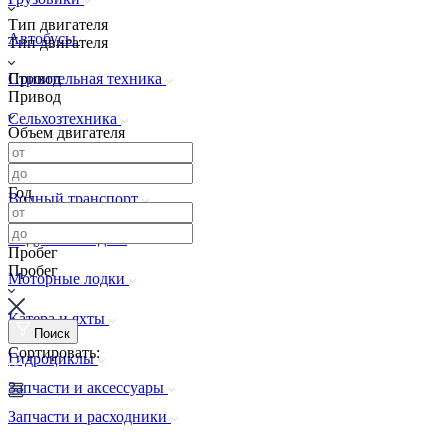
Тип двигателя
Автобусы
Тип двигателя
Привод
Строительная техника
Привод
Сельхозтехника
Объем двигателя
Спецтехника
Год
Водный транспорт
Надувные лодки
Пробег
Пробег
Моторные лодки
Катера и яхты
Поиск
Сортировать:
Гидроциклы
Запчасти и аксессуары
Запчасти и расходники