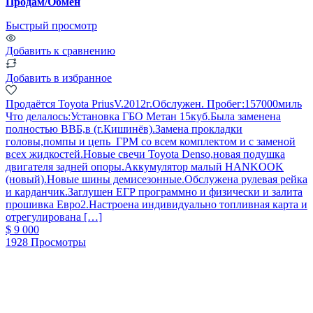
Продам/Обмен
Быстрый просмотр
Добавить к сравнению
Добавить в избранное
Продаётся Toyota PriusV.2012г.Обслужен. Пробег:157000миль
Что делалось:Установка ГБО Метан 15куб.Была заменена
полностью ВВБ,в (г.Кишинёв).Замена прокладки
головы,помпы и цепь ГРМ со всем комплектом и с заменой
всех жидкостей.Новые свечи Toyota Denso,новая подушка
двигателя задней опоры.Аккумулятор малый HANKOOK
(новый).Новые шины демисезонные.Обслужена рулевая рейка
и карданчик.Заглушен ЕГР программно и физически и залита
прошивка Евро2.Настроена индивидуально топливная карта и
отрегулирована […]
$ 9 000
1928 Просмотры