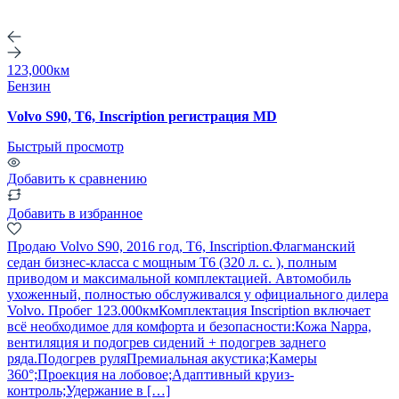
123,000км
Бензин
Volvo S90, T6, Inscription регистрация MD
Быстрый просмотр
Добавить к сравнению
Добавить в избранное
Продаю Volvo S90, 2016 год, T6, Inscription.Флагманский
седан бизнес-класса с мощным T6 (320 л. с. ), полным
приводом и максимальной комплектацией. Автомобиль
ухоженный, полностью обслуживался у официального дилера
Volvo. Пробег 123.000кмКомплектация Inscription включает
всё необходимое для комфорта и безопасности:Кожа Nappa,
вентиляция и подогрев сидений + подогрев заднего
ряда.Подогрев руляПремиальная акустика;Камеры
360°;Проекция на лобовое;Адаптивный круиз-
контроль;Удержание в […]