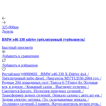
325,000км
Дизель
BMW e46 330 xdrive трёхлитровый турбодизель!
Быстрый просмотр
Добавить к сравнению
Добавить в избранное
Рестайлинг)))9900€€€ /BMW e46-330 X-Ddrive 4х4. /
Трёхлитровый turbo diesel. /Двигатель М57ТUD30-2004 год. /
Родные 204 лошадиных сил! /Трасса 6-7/Город 8л /Ходовая
вся, в идеале. / Кожаный салон . /Выглядит отлично. /
Смотрится Богато. /Подогрев передних сидений. /
Трансформер задних сидений. /Зеркало салона с авто.зат-ем. /
Задняя электро -шторка. /Эл. складываемые зеркала. /
Эл.привод сидений-3 памяти. /Круиз-контроль мульти руль. /