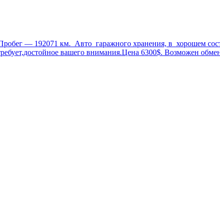
робег — 192071 км. Авто гаражного хранения, в хорошем состо
ребует,достойное вашего внимания.Цена 6300$. Возможен обмен 