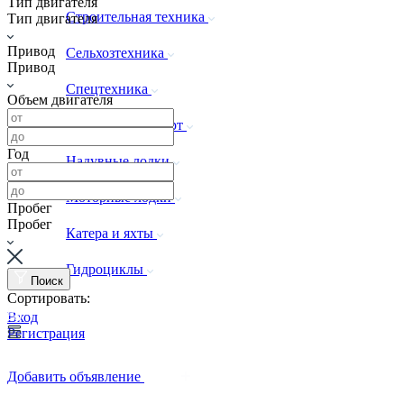
Тип двигателя
Строительная техника
Тип двигателя
Привод
Сельхозтехника
Привод
Спецтехника
Объем двигателя
Водный транспорт
Год
Надувные лодки
Моторные лодки
Пробег
Пробег
Катера и яхты
Гидроциклы
Поиск
Сортировать:
Вход
Регистрация
Добавить объявление