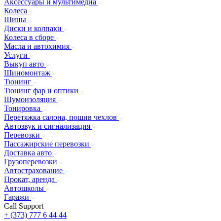
Аксессуары и мультимедиа
Колеса
Шины
Диски и колпаки
Колеса в сборе
Масла и автохимия
Услуги
Выкуп авто
Шиномонтаж
Тюнинг
Тюнинг фар и оптики
Шумоизоляция
Тонировка
Перетяжка салона, пошив чехлов
Автозвук и сигнализация
Перевозки
Пассажирские перевозки
Доставка авто
Грузоперевозки
Автострахование
Прокат, аренда
Автошколы
Гаражи
Call Support
+ (373) 777 6 44 44