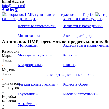
Email Address
info@niket.md
Главная
Транспорт
Запчасти и аксессуары
Легковые автомобили
Запчасти и расходники
Мототехника
Авто на разборку
Авторынок ПМР, здесь можно продать машину бы
Мотоциклы
Аксессуары и мультимеди
Категория
Мопеды и скутеры
Колеса
Марка
Квадроциклы
Шины
Модель
Коммерческий транспорт
Диски и колпаки
Тип кузова
Легкий коммерческий
Колеса в сборе
Тип кузова
Грузовики
Масла и автохимия
Коробка
Коробка
Автобусы