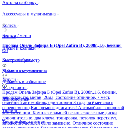
Авто на разборку
Аксессуары и мультимедиа
Колеса
Бензин / метан
Шины
Продам Опель Зафира Б (Opel Zafira B), 2008г.,1,6, бензин-
Диски и колпаки
газ
Колеса в сборе
Быстрый просмотр
Добавить к сравнению
Масла и автохимия
Услуги
Добавить в избранное
Выкуп авто
Продам Опель Зафира Б (Opel Zafira B), 2008г.,1,6, бензин,
заводской газ-метан, 26м3, состояние отличное, 7 мест,
Шиномонтаж
семейный автомобиль, один хозяин 3 года, всё менялось
своевременно,Кап. ремонт двигателя! Автомобиль в широкой
Тюнинг
комплектации. Комплект зимней резины+железные диски
дополнительно, два ключа, тонировка, потолок перетянут,
Тюнинг фар и оптики
множество деталей было заменено. Отличное состояние