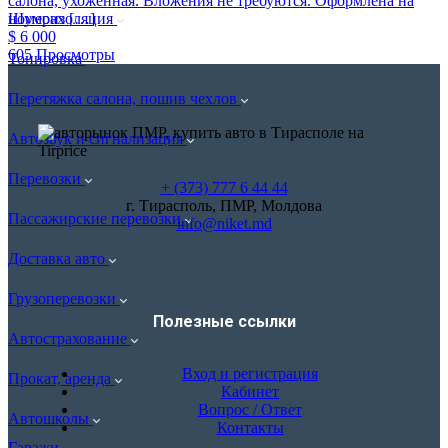
салона, ухоженная. Вложения не требуются. Оформлена на
номерах […]
Шумоизоляция
$ 6 000
605 Просмотры
Тонировка
Перетяжка салона, пошив чехлов
Автозвук и сигнализация
Перевозки
+ (373) 777 6 44 44
г. Тирасполь, ПМР, Молдова
Пассажирские перевозки
info@niket.md
Доставка авто
Грузоперевозки
Полезные ссылки
Автострахование
Вход и регистрация
Прокат, аренда
Кабинет
Вопрос / Ответ
Автошколы
Контакты
Гаражи