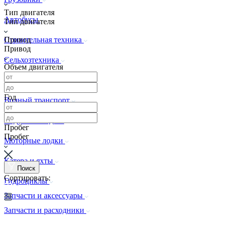
Тип двигателя
Автобусы
Тип двигателя
Привод
Строительная техника
Привод
Сельхозтехника
Объем двигателя
Спецтехника
Год
Водный транспорт
Надувные лодки
Пробег
Пробег
Моторные лодки
Катера и яхты
Поиск
Сортировать:
Гидроциклы
Запчасти и аксессуары
Запчасти и расходники