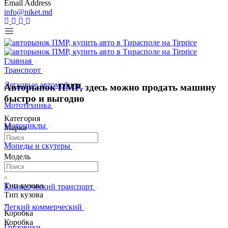
Email Address
info@niket.md
Главная
Транспорт
Легковые автомобили
Авторынок ПМР, здесь можно продать машину
быстро и выгодно
Мототехника
Категория
Мотоциклы
Марка
Мопеды и скутеры
Модель
Квадроциклы
Тип кузова
Коммерческий транспорт
Тип кузова
Легкий коммерческий
Коробка
Коробка
Грузовики