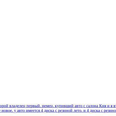
рой владелец первый. немец. купивший авто с салона Кия и я в
новое. у авто имеется 4 диска с резиной лето. и 4 диска с резин