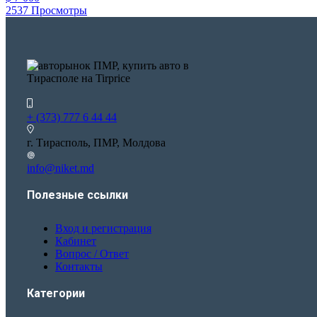
2537 Просмотры
+ (373) 777 6 44 44
г. Тирасполь, ПМР, Молдова
info@niket.md
Полезные ссылки
Вход и регистрация
Кабинет
Вопрос / Ответ
Контакты
Категории