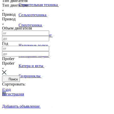
Тип двигателя
Строительная техника
Тип двигателя
Привод
Сельхозтехника
Привод
Спецтехника
Объем двигателя
Водный транспорт
Год
Надувные лодки
Моторные лодки
Пробег
Пробег
Катера и яхты
Гидроциклы
Поиск
Сортировать:
Вход
Регистрация
Добавить объявление