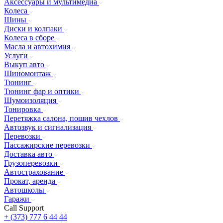
Аксессуары и мультимедиа
Колеса
Шины
Диски и колпаки
Колеса в сборе
Масла и автохимия
Услуги
Выкуп авто
Шиномонтаж
Тюнинг
Тюнинг фар и оптики
Шумоизоляция
Тонировка
Перетяжка салона, пошив чехлов
Автозвук и сигнализация
Перевозки
Пассажирские перевозки
Доставка авто
Грузоперевозки
Автострахование
Прокат, аренда
Автошколы
Гаражи
Call Support
+ (373) 777 6 44 44