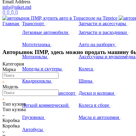
Email Address
info@niket.md
Главная
Транспорт
Запчасти и аксессуары
Легковые автомобили
Запчасти и расходники
Мототехника
Авто на разборку
Авторынок ПМР, здесь можно продать машину бы
Мотоциклы
Аксессуары и мультимеди
Категория
Мопеды и скутеры
Колеса
Марка
Квадроциклы
Шины
Модель
Коммерческий транспорт
Диски и колпаки
Тип кузова
Легкий коммерческий
Колеса в сборе
Тип кузова
Грузовики
Масла и автохимия
Коробка
Коробка
Автобусы