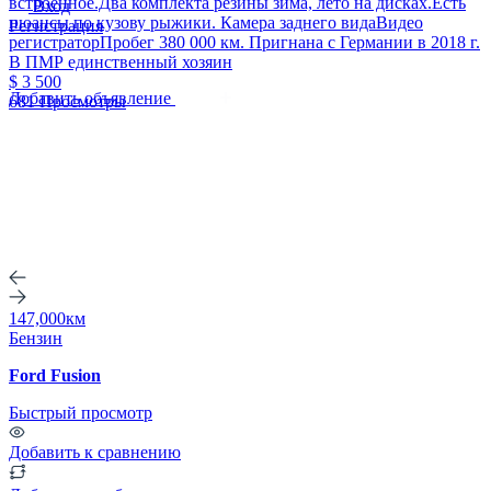
встроенное.Два комплекта резины зима, лето на дисках.Есть
Вход
нюансы по кузову рыжики. Камера заднего видаВидео
Регистрация
регистраторПробег 380 000 км. Пригнана с Германии в 2018 г.
В ПМР единственный хозяин
$ 3 500
Добавить объявление
681 Просмотры
147,000км
Бензин
Ford Fusion
Быстрый просмотр
Добавить к сравнению