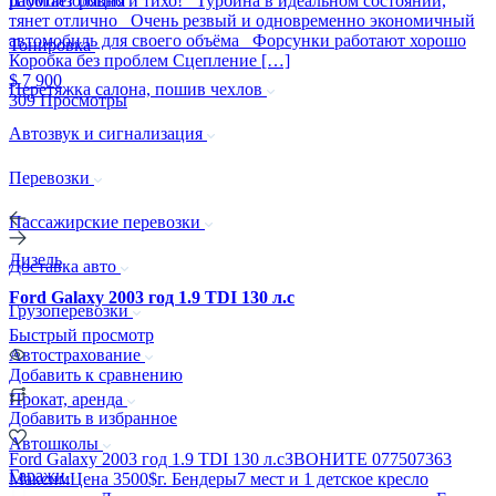
работает ровно и тихо! Турбина в идеальном состоянии,
Шумоизоляция
тянет отлично Очень резвый и одновременно экономичный
автомобиль для своего объёма Форсунки работают хорошо
Тонировка
Коробка без проблем Сцепление […]
$ 7 900
Перетяжка салона, пошив чехлов
309 Просмотры
Автозвук и сигнализация
Перевозки
Пассажирские перевозки
Дизель
Доставка авто
Ford Galaxy 2003 год 1.9 TDI 130 л.с
Грузоперевозки
Быстрый просмотр
Автострахование
Добавить к сравнению
Прокат, аренда
Добавить в избранное
Автошколы
Ford Galaxy 2003 год 1.9 TDI 130 л.сЗВОНИТЕ 077507363
Гаражи
МаксимЦена 3500$г. Бендеры7 мест и 1 детское кресло