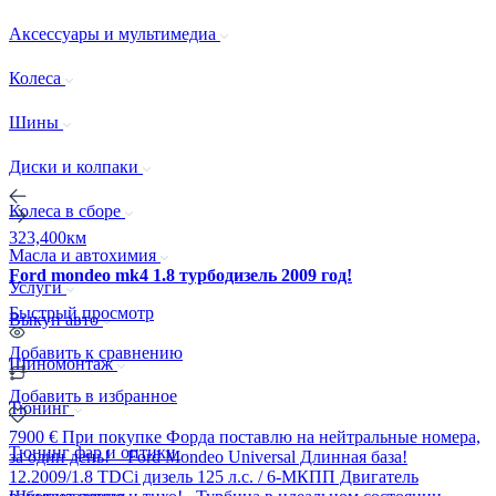
Аксессуары и мультимедиа
Колеса
Шины
Диски и колпаки
Колеса в сборе
323,400км
Масла и автохимия
Ford mondeo mk4 1.8 турбодизель 2009 год!
Услуги
Быстрый просмотр
Выкуп авто
Добавить к сравнению
Шиномонтаж
Добавить в избранное
Тюнинг
7900 € При покупке Форда поставлю на нейтральные номера,
Тюнинг фар и оптики
за один день! Ford Mondeo Universal Длинная база!
12.2009/1.8 TDCi дизель 125 л.с. / 6-МКПП Двигатель