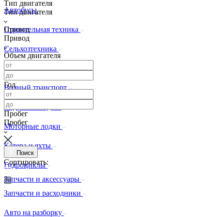
Тип двигателя
Автобусы
Тип двигателя
Привод
Строительная техника
Привод
Сельхозтехника
Объем двигателя
Спецтехника
Год
Водный транспорт
Надувные лодки
Пробег
Пробег
Моторные лодки
Катера и яхты
Поиск
Сортировать:
Гидроциклы
Запчасти и аксессуары
Запчасти и расходники
Авто на разборку