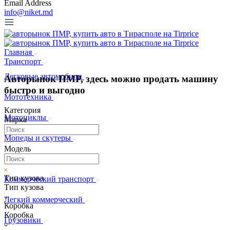
Email Address
info@niket.md
Главная
Транспорт
Легковые автомобили
Авторынок ПМР, здесь можно продать машину
быстро и выгодно
Мототехника
Категория
Мотоциклы
Марка
Мопеды и скутеры
Модель
Квадроциклы
Тип кузова
Коммерческий транспорт
Тип кузова
Легкий коммерческий
Коробка
Коробка
Грузовики