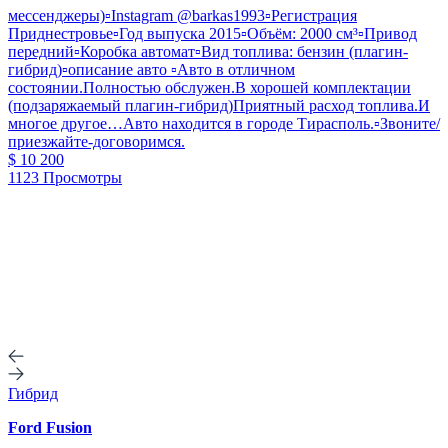
мессенджеры)▫️Instagram @barkas1993▫️Регистрация
Приднестровье▫️Год выпуска 2015▫️Объём: 2000 см³▫️Привод
передний▫️Коробка автомат▫️Вид топлива: бензин (плагин-
гибрид)▫️описание авто ▫️Авто в отличном
состоянии.Полностью обслужен.В хорошей комплектации
(подзаряжаемый плагин-гибрид)Приятный расход топлива.И
многое другое…Авто находится в городе Тирасполь.▫️Звоните/
приезжайте-договоримся.
$ 10 200
1123 Просмотры
Гибрид
Ford Fusion