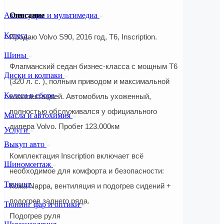
Описание
Аксессуары и мультимедиа
Колеса
Продаю Volvo S90, 2016 год, T6, Inscription.
Шины
Флагманский седан бизнес-класса с мощным T6
Диски и колпаки
(320 л. с. ), полным приводом и максимальной
Колеса в сборе
комплектацией. Автомобиль ухоженный,
полностью обслуживался у официального
Масла и автохимия
дилера Volvo. Пробег 123.000км
Услуги
Выкуп авто
Комплектация Inscription включает всё
Шиномонтаж
необходимое для комфорта и безопасности:
Тюнинг
Кожа Nappa, вентиляция и подогрев сидений +
подогрев заднего ряда.
Тюнинг фар и оптики
Подогрев руля