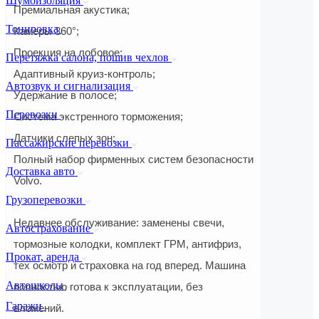
Шумоизоляция
Премиальная акустика;
Тонировка
Камеры 360°;
Проекция на лобовое;
Перетяжка салона, пошив чехлов
Адаптивный круиз-контроль;
Автозвук и сигнализация
Удержание в полосе;
Перевозки
Система экстренного торможения;
Датчики слепых зон;
Пассажирские перевозки
Полный набор фирменных систем безопасности
Доставка авто
Volvo.
Грузоперевозки
Недавнее обслуживание: заменены свечи,
Автострахование
тормозные колодки, комплект ГРМ, антифриз,
Прокат, аренда
тех осмотр и страховка на год вперед. Машина
Автошколы
полностью готова к эксплуатации, без
Гаражи
вложений.