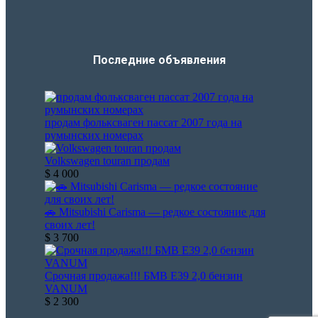
Последние объявления​
продам фольксваген пассат 2007 года на
румынских номерах
Volkswagen touran продам
$ 4 000
🚗 Mitsubishi Carisma — редкое состояние для
своих лет!
$ 3 700
Срочная продажа!!! БМВ Е39 2,0 бензин
VANUM
$ 2 300