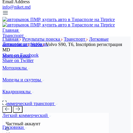
Email Address
info@niket.md
Главная
Транспорт
Главная
Результаты поиска
Транспорт
Легковые
Легковые автомобили
автомобили
Volvo
Volvo S90, T6, Inscription регистрация
MD
Share on Facebook
Мототехника
Share on Twitter
Мотоциклы
Мопеды и скутеры
Квадроциклы
Коммерческий транспорт
Легкий коммерческий
Частный аккаунт
Грузовики