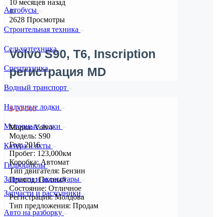
10 месяцев назад
Автобусы
2628 Просмотры
Строительная техника
Сельхозтехника
Volvo S90, T6, Inscription
Спецтехника
регистрация MD
Водный транспорт
Надувные лодки
$ 20 000
Моторные лодки
Марка: Volvo
Модель: S90
Год: 2016
Катера и яхты
Пробег: 123,000км
Коробка: Автомат
Гидроциклы
Тип двигателя: Бензин
Запчасти и аксессуары
Привод: Полный
Состояние: Отличное
Запчасти и расходники
Регистрация: Молдова
Тип предложения: Продам
Авто на разборку