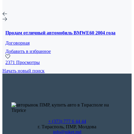
Продам отличный автомобиль BMWE60 2004 года
Договорная
Добавить в избранное
2371 Просмотры
Начать новый поиск
+ (373) 777 6 44 44
г. Тирасполь, ПМР, Молдова
info@niket.md