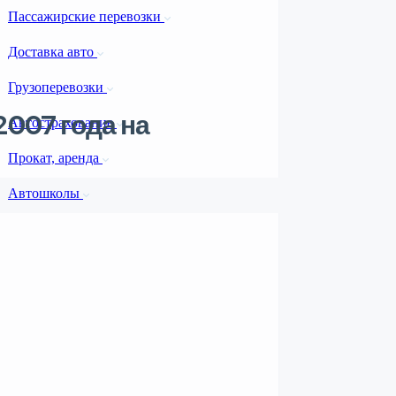
Пассажирские перевозки
Доставка авто
Грузоперевозки
2007 года на
Автострахование
Прокат, аренда
Автошколы