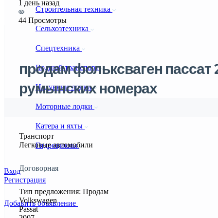
1 день назад
Строительная техника
44 Просмотры
Сельхозтехника
Спецтехника
продам фольксваген пассат 
Водный транспорт
румынских номерах
Надувные лодки
Моторные лодки
Катера и яхты
Транспорт
Легковые автомобили
Гидроциклы
Договорная
Вход
Регистрация
Тип предложения: Продам
Volkswagen
Добавить объявление
Passat
2007