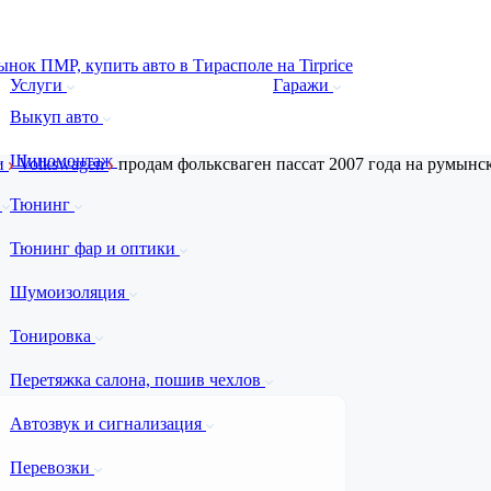
Услуги
Гаражи
Выкуп авто
Шиномонтаж
и
Volkswagen
продам фольксваген пассат 2007 года на румынс
а
Тюнинг
Тюнинг фар и оптики
Шумоизоляция
Тонировка
Перетяжка салона, пошив чехлов
Автозвук и сигнализация
Перевозки