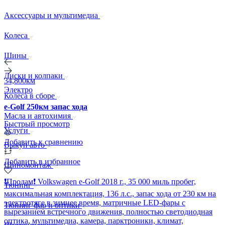
Аксессуары и мультимедиа
Колеса
Шины
Диски и колпаки
34,800км
Электро
Колеса в сборе
e-Golf 250км запас хода
Масла и автохимия
Быстрый просмотр
Услуги
Добавить к сравнению
Выкуп авто
Добавить в избранное
Шиномонтаж
❗️Продам❗️ Volkswagen e-Golf 2018 г., 35 000 миль пробег,
Тюнинг
максимальная комплектация, 136 л.с., запас хода от 230 км на
электротяге в зимнее время, матричные LED-фары с
Тюнинг фар и оптики
вырезанием встречного движения, полностью светодиодная
оптика, мультимедиа, камера, парктроники, климат,