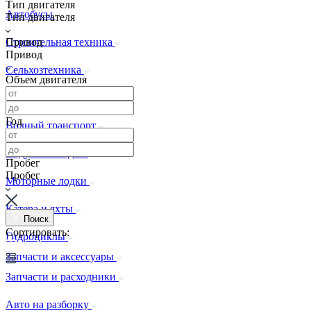
Тип двигателя
Автобусы
Тип двигателя
Привод
Строительная техника
Привод
Сельхозтехника
Объем двигателя
Спецтехника
Год
Водный транспорт
Надувные лодки
Пробег
Пробег
Моторные лодки
Катера и яхты
Поиск
Сортировать:
Гидроциклы
Запчасти и аксессуары
Запчасти и расходники
Авто на разборку