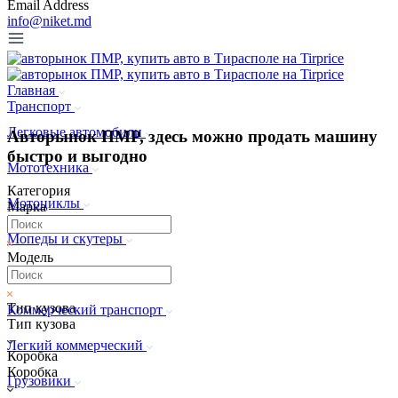
Email Address
info@niket.md
Главная
Транспорт
Легковые автомобили
Авторынок ПМР, здесь можно продать машину
быстро и выгодно
Мототехника
Категория
Мотоциклы
Марка
Мопеды и скутеры
Модель
Квадроциклы
Тип кузова
Коммерческий транспорт
Тип кузова
Легкий коммерческий
Коробка
Коробка
Грузовики